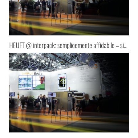
HEUFT @ interpack: semplicemente affidabile – sicuramente semplice