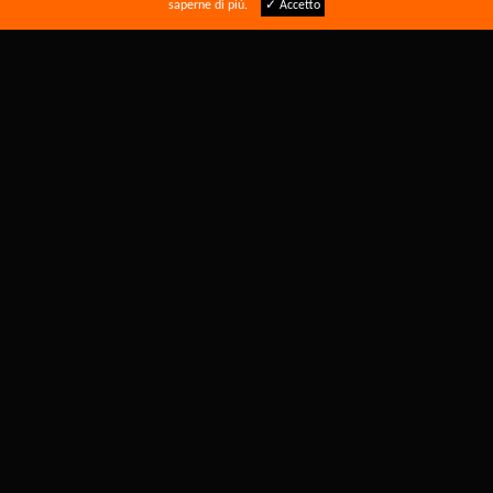
saperne di più.
✓ Accetto
Sigillato saldamente e in modo sicuro
Mostrare più articoli...