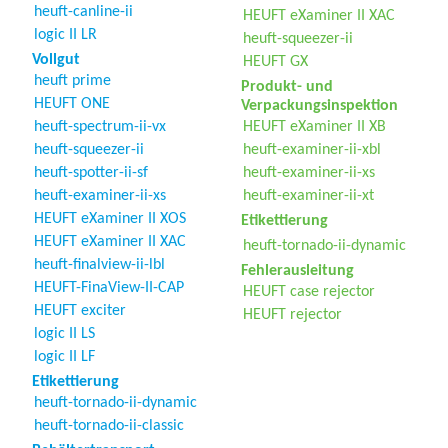
heuft-canline-ii
HEUFT eXaminer II XAC
logic II LR
heuft-squeezer-ii
Vollgut
HEUFT GX
heuft prime
Produkt- und
HEUFT ONE
Verpackungsinspektion
heuft-spectrum-ii-vx
HEUFT eXaminer II XB
heuft-squeezer-ii
heuft-examiner-ii-xbl
heuft-spotter-ii-sf
heuft-examiner-ii-xs
heuft-examiner-ii-xs
heuft-examiner-ii-xt
HEUFT eXaminer II XOS
Etikettierung
HEUFT eXaminer II XAC
heuft-tornado-ii-dynamic
heuft-finalview-ii-lbl
Fehlerausleitung
HEUFT-FinaView-II-CAP
HEUFT case rejector
HEUFT exciter
HEUFT rejector
logic II LS
logic II LF
Etikettierung
heuft-tornado-ii-dynamic
heuft-tornado-ii-classic