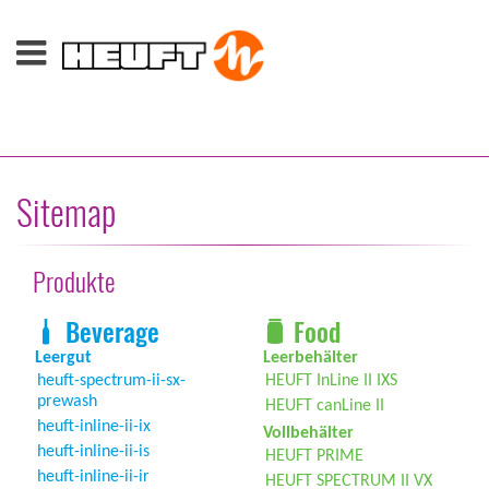
Sitemap
Produkte
Beverage
Food
Leergut
Leerbehälter
heuft-spectrum-ii-sx-
HEUFT InLine II IXS
prewash
HEUFT canLine II
heuft-inline-ii-ix
Vollbehälter
heuft-inline-ii-is
HEUFT PRIME
heuft-inline-ii-ir
HEUFT SPECTRUM II VX