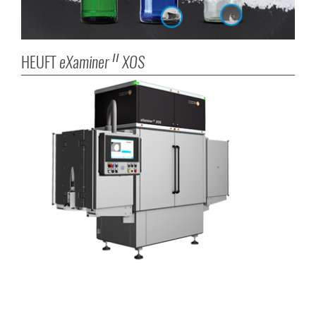
HEUFT
eXaminer
XOS
II