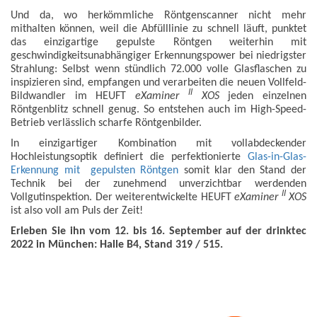
Und da, wo herkömmliche Röntgenscanner nicht mehr
mithalten können, weil die Abfülllinie zu schnell läuft, punktet
das einzigartige gepulste Röntgen weiterhin mit
geschwindigkeitsunabhängiger Erkennungspower bei niedrigster
Strahlung: Selbst wenn stündlich 72.000 volle Glasflaschen zu
inspizieren sind, empfangen und verarbeiten die neuen Vollfeld-
II
Bildwandler im HEUFT
eXaminer
XOS
jeden einzelnen
Röntgenblitz schnell genug. So entstehen auch im High-Speed-
Betrieb verlässlich scharfe Röntgenbilder.
In einzigartiger Kombination mit vollabdeckender
Hochleistungsoptik definiert die perfektionierte
Glas-in-Glas-
Erkennung mit gepulsten Röntgen
somit klar den Stand der
Technik bei der zunehmend unverzichtbar werdenden
II
Vollgutinspektion. Der weiterentwickelte HEUFT
eXaminer
XOS
ist also voll am Puls der Zeit!
Erleben Sie ihn vom 12. bis 16. September auf der drinktec
2022 in München: Halle B4, Stand 319 / 515.