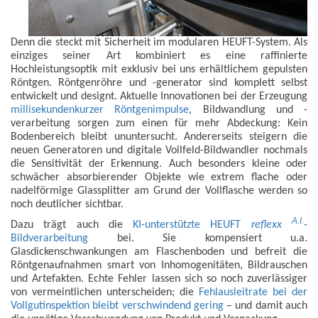
Denn die steckt mit Sicherheit im modularen HEUFT-System. Als
einziges seiner Art kombiniert es eine raffinierte
Hochleistungsoptik mit exklusiv bei uns erhältlichem gepulsten
Röntgen. Röntgenröhre und -generator sind komplett selbst
entwickelt und designt. Aktuelle Innovationen bei der Erzeugung
millisekundenkurzer Röntgenimpulse
, Bildwandlung und -
verarbeitung sorgen zum einen für mehr Abdeckung: Kein
Bodenbereich bleibt ununtersucht. Andererseits steigern die
neuen Generatoren und digitale Vollfeld-Bildwandler nochmals
die Sensitivität der Erkennung. Auch besonders kleine oder
schwächer absorbierender Objekte wie extrem flache oder
nadelförmige Glassplitter am Grund der Vollflasche werden so
noch deutlicher sichtbar.
A.I.
Dazu trägt auch die
KI-unterstützte HEUFT
reflexx
-
Bildverarbeitung
bei. Sie kompensiert u.a.
Glasdickenschwankungen am Flaschenboden und befreit die
Röntgenaufnahmen smart von Inhomogenitäten, Bildrauschen
und Artefakten. Echte Fehler lassen sich so noch zuverlässiger
von vermeintlichen unterscheiden; die
Fehlausleitrate bei der
Vollgutinspektion bleibt verschwindend gering
– und damit auch