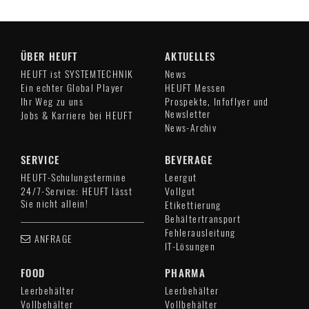
ÜBER HEUFT
AKTUELLES
HEUFT ist SYSTEMTECHNIK
News
Ein echter Global Player
HEUFT Messen
Ihr Weg zu uns
Prospekte, Infoflyer und
Newsletter
Jobs & Karriere bei HEUFT
News-Archiv
SERVICE
BEVERAGE
HEUFT-Schulungstermine
Leergut
24/7-Service: HEUFT lässt
Vollgut
Sie nicht allein!
Etikettierung
Behältertransport
Fehlerausleitung
ANFRAGE
IT-Lösungen
FOOD
PHARMA
Leerbehälter
Leerbehälter
Vollbehälter
Vollbehälter