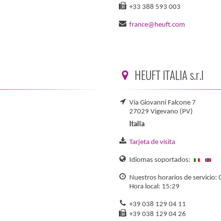
+33 388 593 003
france@heuft.com
HEUFT ITALIA s.r.l
Via Giovanni Falcone 7
27029 Vigevano (PV)
Italia
Tarjeta de visita
Idiomas soportados:
Nuestros horarios de servicio: 
Hora local: 15:29
+39 038 129 04 11
+39 038 129 04 26