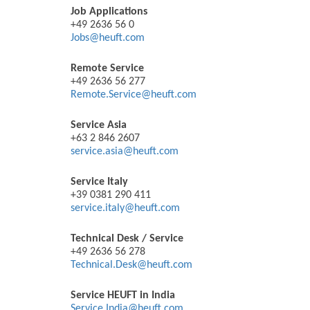
Job Applications
+49 2636 56 0
Jobs@heuft.com
Remote Service
+49 2636 56 277
Remote.Service@heuft.com
Service Asia
+63 2 846 2607
service.asia@heuft.com
Service Italy
+39 0381 290 411
service.italy@heuft.com
Technical Desk / Service
+49 2636 56 278
Technical.Desk@heuft.com
Service HEUFT in India
Service.India@heuft.com