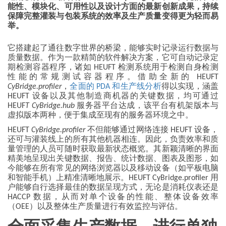
能性、模块化、可用性以及设计方面的最新创新成果，持续
保障完整灌装与包装系统的效率及生产质量变得更为轻而易
举。
它搭建起了通往数字世界的桥梁，能够实时记录运行数据与
质量数据。作为一款精简的软件解决方案，它可自动记录定
期检测容器程序，诸如 HEUFT 检测系统用于检测自身检测
性能的常规测试容器程序。借助全新的 HEUFT
CyBridge.profiler
，
全面的 PDA 和生产线分析
得以实现，涵盖
HEUFT 设备以及其他制造商机器的关键数据，均可通过
HEUF
T CyBridge.hub
服务器平台达成，该平台有机架版本与
虚拟版本两种，便于集成至现有的服务器环境之中。
HEUFT
CyBridge.profiler
不但能够通过网络连接 HEUFT 设备，
还可与灌装线上的所有其他机器相连。因此，负责效率和质
量管理的人员可随时获取最新状态概览。其新颖清晰的界面
精美地呈现出关键数据、报告、统计数据、图表及图形，如
今能够在所有常见的网络浏览器以及移动设备（如平板电脑
和智能手机）上精准清晰地展示。HEUFT CyBridge.profiler 用
户能够自行选择最佳的数据呈现方式，无论是消耗仪表还是
HACCP 数据，从而对单个设备的性能、整体设备效率
（OEE）以及整体生产质量进行有效监控与评估。
全面采集生产数据，进行单独