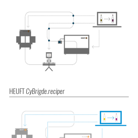
HEUFT
CyBrigde.reciper