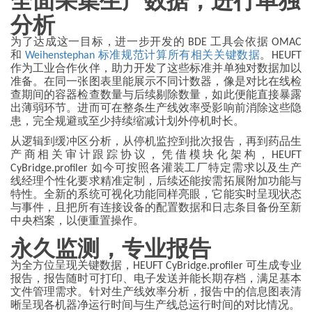
分析
为了达成这一目标，进一步开发的 BDE 工具会依据 OMAC
和
Weihenstephan 标准规范计算所有相关关键数据
。HEUFT
作为工业合作伙伴，助力开发了这些标准并单独对数据加以
准备。在同一张图表里能展示不同计数器，像是对比在线检
查期间的容器检查数量与后续剔除数量，如此便能直接暴露
出薄弱环节。进而可在整条生产线效率受影响前消除这些隐
患，完全规避或至少持续缩减计划外停机时长。
从逻辑到缓冲区分析，从停机监控到批次报告，再到药品生
产商相关审计跟踪协议，凭借模块化架构，HEUFT
CyBridge.profiler 如今可按照各灌装工厂特定需求以及生产
线经理个性化要求精准定制，后续还能按需拓展附加功能与
特性。全新的系统可视化功能同样亮眼，它能实时呈现状态
与事件，且把所有连接设备的配置数据和日志条目备份至新
中央档案，以便重置操作。
永久监测，专业报告
为全方位呈现关键数据，HEUFT CyBridge.profiler 可生成专业
报告，报告随时可打印、电子发送并能长期存档，满足基本
文件管理需求。针对生产线效率分析，报告中的信息图表清
晰呈现各机器净运行时间与生产线总运行时间的对比情况。