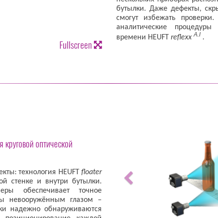
бутылки. Даже дефекты, скр
смогут избежать проверки.
аналитические процедуры
A.I
времени HEUFT
reflexx
.
Fullscreen
я круговой оптической
кты: технология HEUFT
floater
й стенке и внутри бутылки.
еры обеспечивает точное
мы невооружённым глазом –
ки надежно обнаруживаются