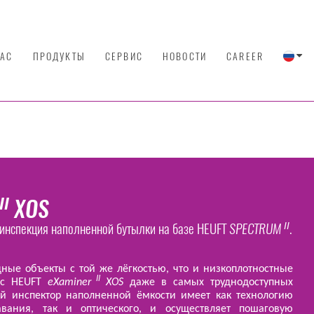
НАС
ПРОДУКТЫ
СЕРВИС
НОВОСТИ
CAREER
XOS
II
 инспекция наполненной бутылки на базе HEUFT
SPECTRUM
.
II
ные объекты с той же лёгкостью, что и низкоплотностные
II
о с HEUFT
eXaminer
XOS
даже в самых труднодоступных
ый инспектор наполненной ёмкости имеет как технологию
авания, так и оптического, и осуществляет пошаговую