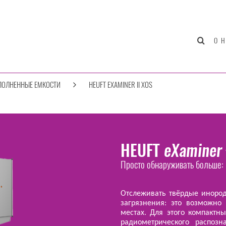
О 
ПОЛНЕННЫЕ ЕМКОСТИ
HEUFT EXAMINER II XOS
HEUFT
eXaminer
Просто обнаруживать больше:
Отслеживать твёрдые инород
загрязнения: это возможн
местах. Для этого компактн
радиометрического распозн