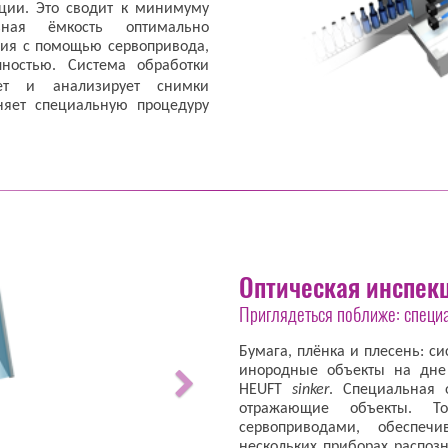
ции. Это сводит к минимуму
ьная ёмкость оптимально
ния с помощью сервопривода,
лностью. Система обработки
ет и анализирует снимки
яет специальную процедуру
Оптическая инспек
Приглядеться поближе: специ
Бумага, плёнка и плесень: с
инородные объекты на дне
HEUFT
sinker
. Специальная
отражающие объекты. То
сервоприводами, обеспеч
нескольких приборах распоз