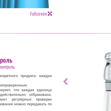
Fullscreen
троль
контроль.
нкретного продукта: каждая
 непроверенным.
веряет, что каждая единица
ействительно отбракована.
руют регулярные проверки
рования можно передавать по