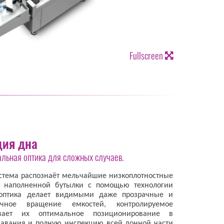
Fullscreen
ция дна
альная оптика для сложных случаев.
истема распознаёт мельчайшие низкоплотностные
 наполненной бутылки с помощью технологии
 оптика делает видимыми даже прозрачные и
чное вращение емкостей, контролируемое
ивает их оптимальное позиционирование в
навания и полную инспекцию всей донной части