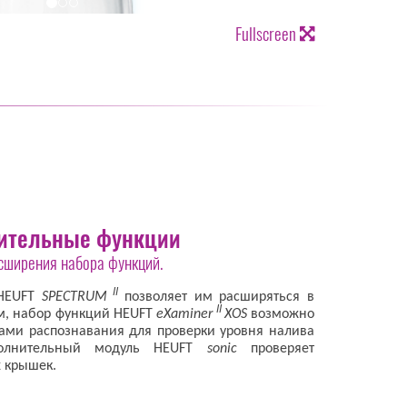
Fullscreen
ительные функции
сширения набора функций.
II
HEUFT
SPECTRUM
позволяет им расширяться в
II
м, набор функций HEUFT
eXaminer
XOS
возможно
ми распознавания для проверки уровня налива
олнительный модуль HEUFT
sonic
проверяет
х крышек.